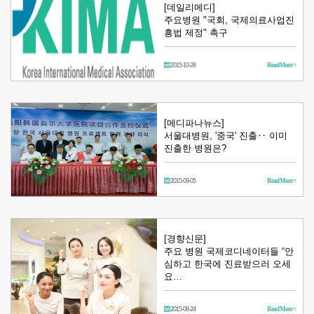
[데일리메디]
주요병원 "국회, 국제의료사업진
흥법 제정" 촉구
2015-10-28
Read More >
[메디파나뉴스]
서울대병원, '중국' 진출‥ 이미
진출한 병원은?
2015-09-05
Read More >
[경향신문]
주요 병원 국제코디네이터들 “안
심하고 한국에 진료받으러 오세
요…
2015-08-24
Read More >