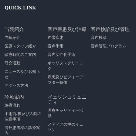
QUICK LINK
当院紹介
音声疾患及び治療
音声検診及び管理
当院紹介
声帯疾患
音声検診
医療スタッフ紹介
音声手術
音声管理プログラム
診療時間のご案内
音声女性化手術
研究活動
ボツリヌスクリニッ
ク
ニュース及びお知ら
せ
疾患及びビフォーア
フター映像
アクセス方法
診療案内
イェソンコミュニ
ティー
診療流れ
医療チャリティー活
手術前/後及び入院の
動
注意事項
メディアの中のイェ
海外患者様の診療案
ソン
内