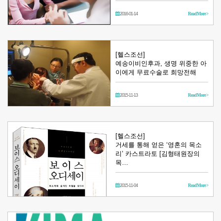
2016-01-14
Read More >
[헬스조선]
예송이비인후과, 생명 위중한 아
이에게 무료수술로 희망전해
2015-11-13
Read More >
[헬스조선]
거세를 통해 얻은 ‘영혼의 목소
리’ 카스트라토 [김형태원장의
목…
2015-11-04
Read More >