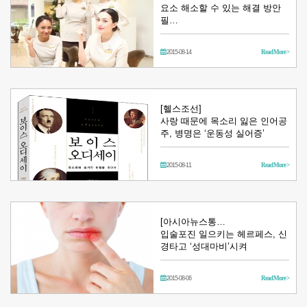
요소 해소할 수 있는 해결 방안
필…
2015-08-14
Read More >
[헬스조선]
사랑 때문에 목소리 잃은 인어공
주, 병명은 ‘운동성 실어증’
2015-08-11
Read More >
[아시아뉴스통…
입술포진 일으키는 헤르페스, 신
경타고 ‘성대마비’시켜
2015-08-06
Read More >