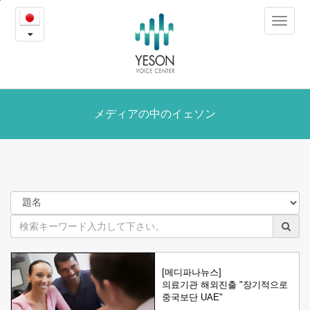
メ
본
Toggle
문
デ
navigat
내
용
ィ
바
로
ア
가
の
メディアの中のイェソン
기
中
の
イ
ェ
ソ
[메디파나뉴스]
ン
의료기관 해외진출 "장기적으로
중국보단 UAE"