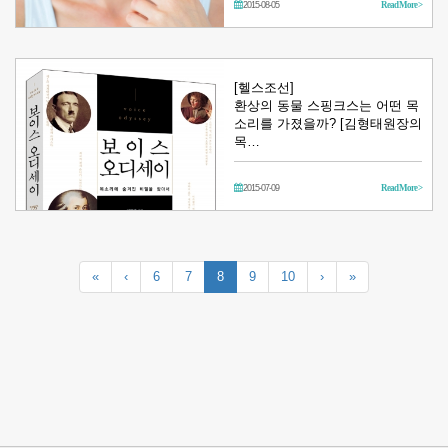
2015-08-05
Read More >
[헬스조선]
환상의 동물 스핑크스는 어떤 목
소리를 가졌을까? [김형태원장의
목…
2015-07-09
Read More >
«
‹
6
7
8
9
10
›
»