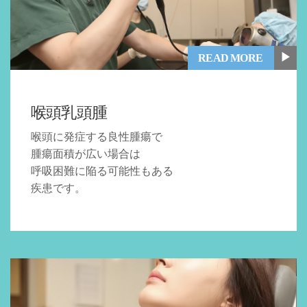
▶
READ MORE
喉頭乳頭腫
喉頭に発症する良性腫瘍で
腫瘍面積が広い場合は
呼吸困難に陥る可能性もある
疾患です。