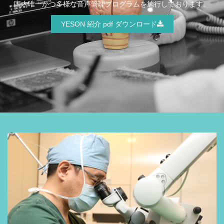
国内唯一かつ多様な音声管理プログラムを施行しております。
Better
YESON 紹介 pdf ダウンロード
Life
With
a
Newer
Voice