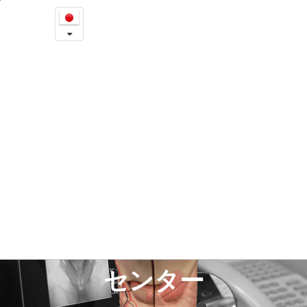
イ
본
문
ェ
내
용
ソ
바
로
ン
가
音
기
A Better Life With a Newer Voice
声
セ
ン
タ
イェソン耳鼻咽喉科音声
ー
-
センター
A