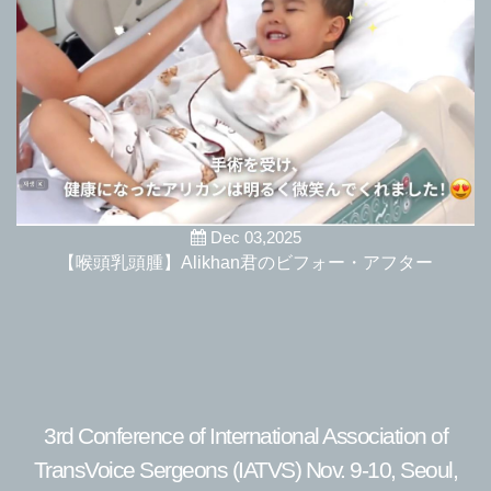
Dec 03,2025
【喉頭乳頭腫】Alikhan君のビフォー・アフター
3rd Conference of International Association of
TransVoice Sergeons (IATVS)
Nov. 9-10, Seoul,