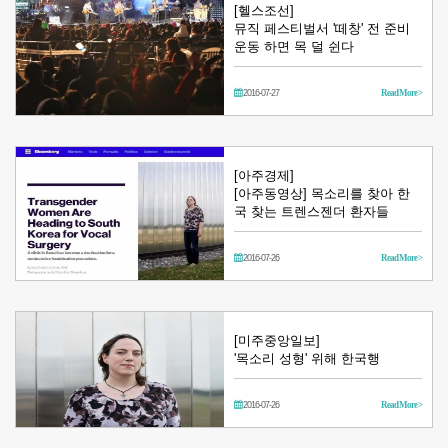
[헬스조선]
뮤직 페스티벌서 '떼창' 전 준비
운동 하면 목 덜 쉰다
2016-07-27
Read More >
[아주경제]
[아주동영상] 목소리를 찾아 한
국 찾는 트렌스젠더 환자들
2016-07-26
Read More >
[미주중앙일보]
'목소리 성형' 위해 한국행
2016-07-26
Read More >