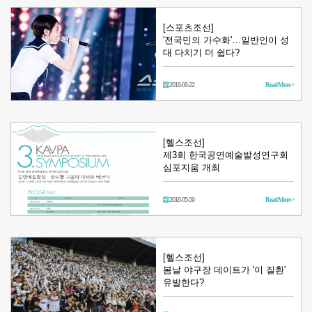
[스포츠조선]
'전국민의 가수화'…일반인이 성
대 다치기 더 쉽다?
2016-06-22
Read More >
[헬스조선]
제3회 한국공연예술발성연구회
심포지움 개최
2016-05-09
Read More >
[헬스조선]
봄날 야구장 데이트가 '이 질환'
유발한다?