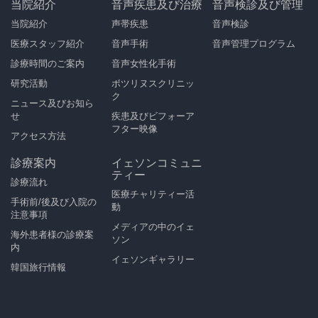
当院紹介
音声疾患及び治療
音声検診及び管理
当院紹介
声帯疾患
音声検診
医療スタッフ紹介
音声手術
音声管理プログラム
診療時間のご案内
音声女性化手術
研究活動
ボツリヌスクリニッ
ク
ニュース及びお知ら
せ
疾患及びビフォーア
フター映像
アクセス方法
診療案内
イェソンコミュニ
ティー
診療流れ
医療チャリティー活
手術前/後及び入院の
動
注意事項
メディアの中のイェ
海外患者様の診療案
ソン
内
イェソンギャラリー
韓国旅行情報