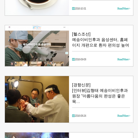
2016-10-31
Read More >
[헬스조선]
예송이비인후과 음성센터, 홈페
이지 개편으로 환자 편의성 높여
2016-09-08
Read More >
[경향신문]
[인터뷰]김형태 예송이비인후과
원장 “아름다움의 완성은 좋은
목…
2016-08-24
Read More >