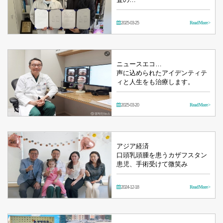
2025-03-25
Read More >
ニュースエコ…
声に込められたアイデンティテ
ィと人生をも治療します。
2025-03-20
Read More >
アジア経済
口頭乳頭腫を患うカザフスタン
患児、手術受けて微笑み
2024-12-18
Read More >