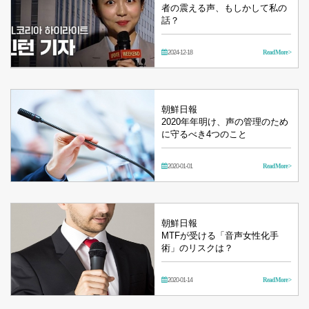
者の震える声、もしかして私の
話？
2024-12-18
Read More >
朝鮮日報
2020年年明け、声の管理のため
に守るべき4つのこと
2020-01-01
Read More >
朝鮮日報
MTFが受ける「音声女性化手
術」のリスクは？
2020-01-14
Read More >