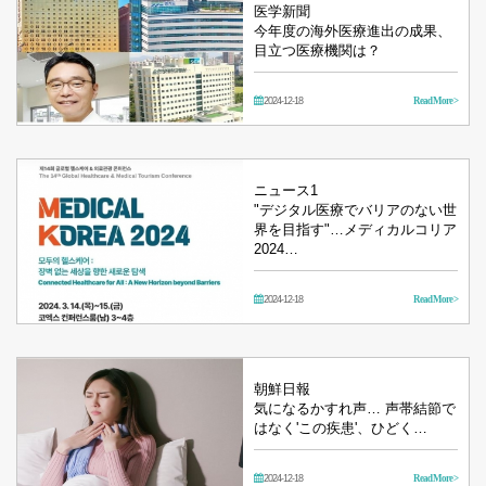
医学新聞
今年度の海外医療進出の成果、
目立つ医療機関は？
2024-12-18
Read More >
ニュース1
"デジタル医療でバリアのない世
界を目指す"…メディカルコリア
2024…
2024-12-18
Read More >
朝鮮日報
気になるかすれ声… 声帯結節で
はなく'この疾患'、ひどく…
2024-12-18
Read More >