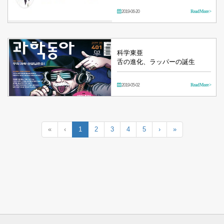
2019-06-20
Read More >
科学東亜
舌の進化、ラッパーの誕生
2019-05-02
Read More >
«
‹
1
2
3
4
5
›
»