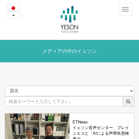
メ
본
Toggle
문
デ
navigat
내
용
ィ
바
로
ア
가
の
メディアの中のイェソン
기
中
の
イ
ェ
ソ
ETNews
ン
イェソン音声センター、ブレイ
ンエコと「AIによる声帯疾患検
査の…