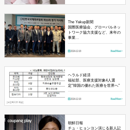
The Yakup新聞
国際医療協会、グローバルネッ
トワーク協力支援など、来年の
事業…
2024-12-18
Read More >
ヘラルド経済
福祉部、医療支援対象4人選
定"韓国の優れた医療を世界へ"
2024-12-18
Read More >
朝鮮日報
チュ・ヒョンヨン演じる新人記