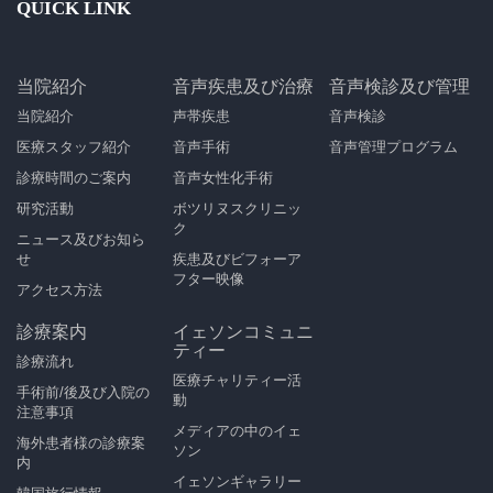
QUICK LINK
当院紹介
音声疾患及び治療
音声検診及び管理
当院紹介
声帯疾患
音声検診
医療スタッフ紹介
音声手術
音声管理プログラム
診療時間のご案内
音声女性化手術
研究活動
ボツリヌスクリニッ
ク
ニュース及びお知ら
せ
疾患及びビフォーア
フター映像
アクセス方法
診療案内
イェソンコミュニ
ティー
診療流れ
医療チャリティー活
手術前/後及び入院の
動
注意事項
メディアの中のイェ
海外患者様の診療案
ソン
内
イェソンギャラリー