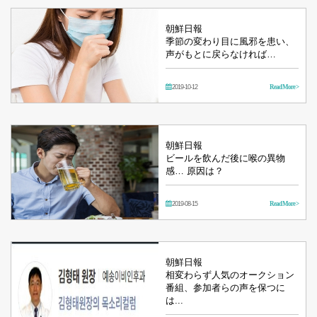
朝鮮日報
季節の変わり目に風邪を患い、
声がもとに戻らなければ…
2019-10-12
Read More >
朝鮮日報
ビールを飲んだ後に喉の異物
感… 原因は？
2019-08-15
Read More >
朝鮮日報
相変わらず人気のオークション
番組、参加者らの声を保つに
は...